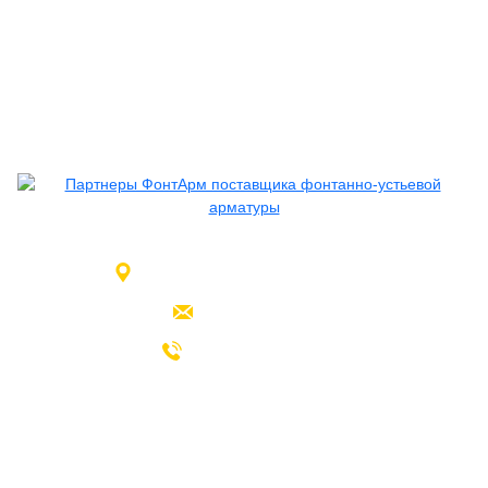
Москва, проезд Заводской, д. 25
info@fontarm.ru
+7 (495) 108-17-86
Каталог продукции
Фонтанная арматура