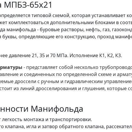
 МПБЗ-65х21
пределяется типовой схемой, которая устанавливает к
ет комплектоваться дополнительными блоками в соотв
а манифольда - буровые растворы, нефть, газ, газокон
буквы, определяющие его конструкцию, проход манифол
 давление 21, 35 и 70 МПа. Исполнение К1, К2, К3.
арматуры
- представляет собой несколько трубопровод
авление и соединенных по определенной схеме и армату
уемые дроссели с ручным и гидравлическим управление
тоит из линий дросселирования и глушения, которые с
енности Манифольда
 легкость монтажа и транспортировки.
о клапана, игла и затвор обратного клапана, рассекате