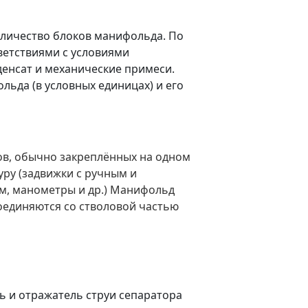
оличество блоков манифольда. По
етствиями с условиями
денсат и механические примеси.
ьда (в условных единицах) и его
ов, обычно закреплённых на одном
ру (задвижки с ручным и
м, манометры и др.) Манифольд
оединяются со стволовой частью
ль и отражатель струи сепаратора