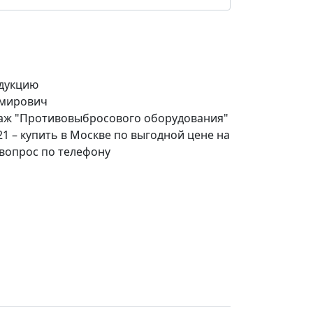
дукцию
имирович
даж "Противовыбросового оборудования"