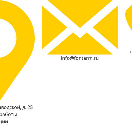
+
info@fontarm.ru
водской, д. 25
 работы
кции