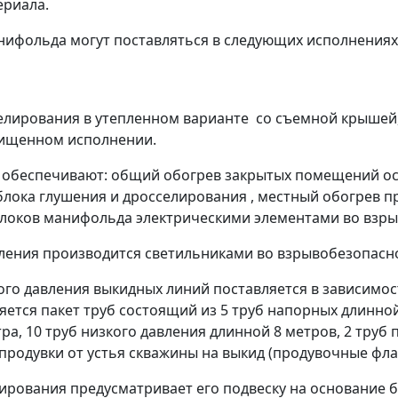
ериала.
нифольда могут поставляться в следующих исполнениях
селирования в утепленном варианте со съемной крышей,
щищенном исполнении.
 обеспечивают: общий обогрев закрытых помещений ос
лока глушения и дросселирования , местный обогрев п
 блоков манифольда электрическими элементами во вз
ения производится светильниками во взрывобезопасн
ого давления выкидных линий поставляется в зависимос
ется пакет труб состоящий из 5 труб напорных длинной
ра, 10 труб низкого давления длинной 8 метров, 2 труб
продувки от устья скважины на выкид (продувочные фла
ирования предусматривает его подвеску на основание б