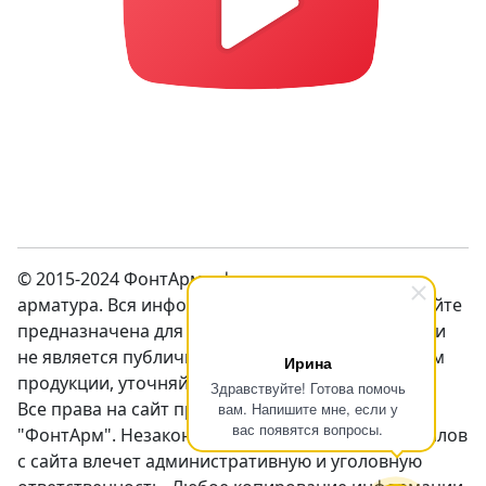
© 2015-2024 ФонтАрм – фонтанная устьевая
арматура. Вся информация предсталенная на сайте
предназначена для ознакомления с продукцией и
не является публичной оффертой. Перед заказом
Ирина
продукции, уточняйте цены у менеджеров.
Здравствуйте! Готова помочь
Все права на сайт принадлежат компании
вам. Напишите мне, если у
вас появятся вопросы.
"ФонтАрм". Незаконное использование материалов
с сайта влечет административную и уголовную